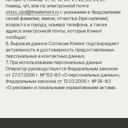
помещ. ч/п, или по электронной почте
sales@theelement.ru
otzyv_opd@theelement.ru
с указанием в Уведомлении
своей фамилии, имени, отчества (при наличии),
возраста и города, номера телефона, а также
Отдел партнерских
sales@theelement.ru
продаж
адреса электронной почты, которые Клиент
+7 (812) 770-13-33
сообщал.
6. Выражая данное Согласие Клиент подтверждает
Коммерческая
prime@theelement.ru
актуальность и достоверность предоставленных
недвижимость
персональных и контактных данных.
+7 (812) 770-15-55
7. При использовании персональных данных
Оператор руководствуется Федеральным законом
Для СМИ
pr@theelement.ru
от 27.07.2006 г. № 152-ФЗ «О персональных данных»,
Федеральным законом от 13.03.2006 г. № 38-ФЗ
«О рекламе» и локальными нормативными актами.
По общим вопросам
info@theelement.ru
Присоединиться
Вакансии
к команде ELEMENT
+7 (812) 418-88-88
Тендерный отдел