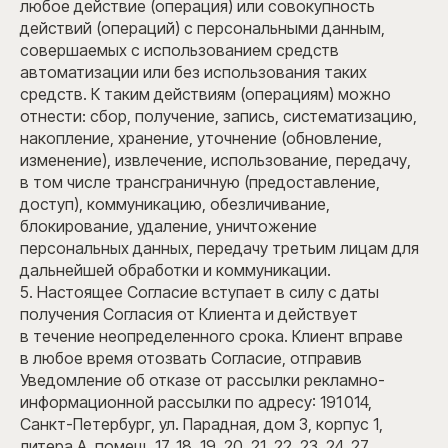
любое действие (операция) или совокупность
действий (операций) с персональными данным,
совершаемых с использованием средств
автоматизации или без использования таких
средств. К таким действиям (операциям) можно
Дом продаж ELEMENT
отнести: сбор, получение, запись, систематизацию,
г. Санкт-Петербург, Парадная ул., 3 корп. 2
накопление, хранение, уточнение (обновление,
(вход с Виленского переулка)
изменение), извлечение, использование, передачу,
Пн–Пт — с 9:00 до 20:00
в том числе трансграничную (предоставление,
Сб–Вс — с 10:00 до 19:00
доступ), коммуникацию, обезличивание,
блокирование, удаление, уничтожение
Административный офис
персональных данных, передачу третьим лицам для
дальнейшей обработки и коммуникации.
г. Санкт-Петербург, Парадная ул., 3 корп. 1
5. Настоящее Согласие вступает в силу с даты
Пн–Пт — с 9:00 до 19:00
получения Согласия от Клиента и действует
в течение неопределенного срока. Клиент вправе
в любое время отозвать Согласие, отправив
Уведомление об отказе от рассылки рекламно-
информационной рассылки по адресу: 191 014,
Санкт-Петербург, ул. Парадная, дом 3, корпус 1,
литера А, помещ. 17, 18, 19, 20, 21, 22, 23, 24, 27,
Отдел продаж
+7 (812) 311-11-11